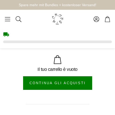
Spare mehr mit Bundles + kostenloser Versand!
Account
Carr
Cerca
Il tuo carrello è vuoto
CONTINUA GLI ACQUISTI