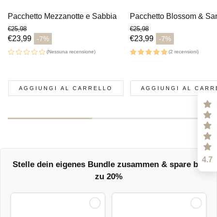
Pacchetto Mezzanotte e Sabbia
Pacchetto Blossom & Sa
€25,98
€25,98
Prezzo normale
Prezzo normale
€23,99
€23,99
-7%
-7%
Prezzo di vendita
Prezzo di vendita
(Nessuna recensione)
(2 recensioni)
AGGIUNGI AL CARRELLO
AGGIUNGI AL CARR
4.7
Stelle dein eigenes Bundle zusammen & spare bis
zu 20%